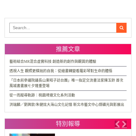
導
覽
Search
for:
推薦文章
藝術結合MR混合虛實科技 創造新的創作與觀賞的體驗
透視人生 觀照更樸拙的自我：從繪畫轉變看羅彩琴對生命的體悟
「日本前參議院議長山東昭子訪台團」唯一指定交流書法家陳玉鈴 首次
風城書畫展七夕隆重登場
從一而蹤尋軌跡：桃園埤塘文化系列活動
洪瑞麟／劉興欽/朱健炫大海山文化記憶 新北市藝文中心煤礦光與影展出
特別報導
Previo
Nex