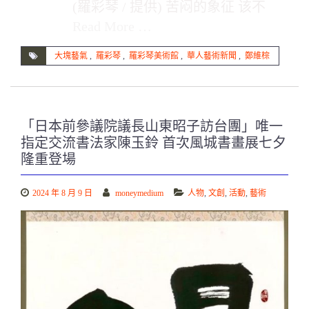
(羅彩琴 / 提供) 苦闷的象征 该不
Read More …
大塊藝氣
,
羅彩琴
,
羅彩琴美術館
,
華人藝術新聞
,
鄭維棕
「日本前參議院議長山東昭子訪台團」唯一
指定交流書法家陳玉鈴 首次風城書畫展七夕
隆重登場
2024 年 8 月 9 日
moneymedium
人物
,
文創
,
活動
,
藝術