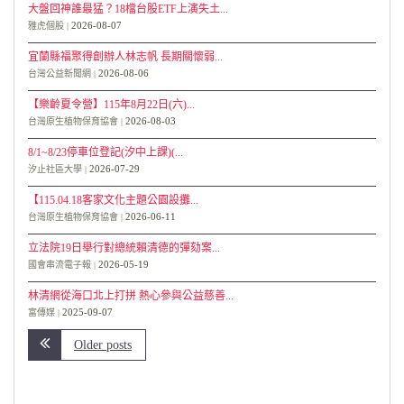
大盤回神誰最猛？18檔台股ETF上演失土...
2026-08-07
雅虎個股
宜蘭縣福聚得創辦人林志帆 長期關懷弱...
2026-08-06
台灣公益新聞網
【樂齡夏令營】115年8月22日(六)...
2026-08-03
台灣原生植物保育協會
8/1~8/23停車位登記(汐中上課)(...
2026-07-29
汐止社區大學
【115.04.18客家文化主題公園設攤...
2026-06-11
台灣原生植物保育協會
立法院19日舉行對總統賴清德的彈劾案...
2026-05-19
國會串流電子報
林清網從海口北上打拼 熱心參與公益慈善...
2025-09-07
富傳媒
Older posts