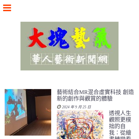
Skip
to
content
華人藝術新聞網
藝術結合MR混合虛實科技 創造
新的創作與觀賞的體驗
2024 年 9 月 25 日
透視人生
觀照更樸
拙的自
我：從繪