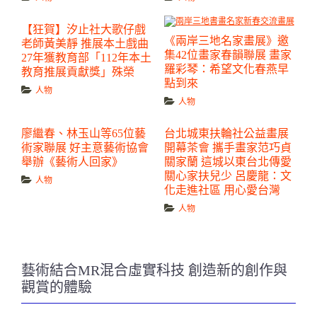
【狂賀】汐止社大歌仔戲
《兩岸三地名家畫展》邀
老師黃美靜 推展本土戲曲
集42位畫家春韻聯展 畫家
27年獲教育部「112年本土
羅彩琴：希望文化春燕早
教育推展貢獻獎」殊榮
點到來
人物
人物
廖繼春、林玉山等65位藝
台北城東扶輪社公益畫展
術家聯展 好主意藝術協會
開幕茶會 攜手畫家范巧貞
舉辦《藝術人回家》
關家蘭 這城以東台北傳愛
關心家扶兒少 呂慶龍：文
人物
化走進社區 用心愛台灣
人物
藝術結合MR混合虛實科技 創造新的創作與
觀賞的體驗