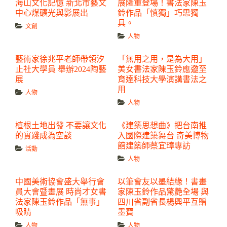
海山文化記憶 新北市藝文
展隆重登場！書法家陳玉
中心煤礦光與影展出
鈴作品「慎獨」巧思獨
具。
文創
人物
藝術家徐兆平老師帶領汐
「無用之用，是為大用」
止社大學員 舉辦2024陶藝
美女書法家陳玉鈴應邀至
展
育達科技大學演講書法之
用
人物
人物
植根土地出發 不要讓文化
《建築思想曲》把台南推
的實踐成為空談
入國際建築舞台 奇美博物
館建築師蔡宜璋專訪
活動
人物
中國美術協會盛大舉行會
以筆會友以墨結緣！書畫
員大會暨畫展 時尚才女書
家陳玉鈴作品驚艷全場 與
法家陳玉鈴作品「無事」
四川省副省長楊興平互贈
吸睛
墨寶
人物
人物