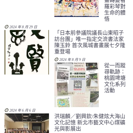
畫轉變看
羅彩琴對
生命的體
悟
2024 年 8 月 29 日
「日本前參議院議長山東昭子
訪台團」唯一指定交流書法家
陳玉鈴 首次風城書畫展七夕隆
重登場
2024 年 8 月 9 日
從一而蹤
尋軌跡：
桃園埤塘
文化系列
活動
2024 年 6 月 6 日
洪瑞麟／劉興欽/朱健炫大海山
文化記憶 新北市藝文中心煤礦
光與影展出