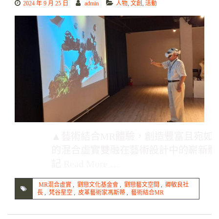
2024 年 9 月 25 日
admin
人物
,
文創
,
活動
▲藝術結合MR體驗，創造豐富且宛如
的混合虛實雙融在藝術設計中的嶄新體
記
Read More …
MR混合虛實
,
劉戀文化基金會
,
劉戀藝文空間
,
卿敏良社
長
,
梵谷星空
,
皮革藝術家馮斯蒂
,
藝術結合MR