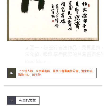
▲圖一、陳玉鈴書法作品：見賢思齊。
朱允禎 / 報導 享譽國際的台灣書畫名家
Read More …
七夕情人節
,
東京美術館
,
臺北市書畫美術公會
,
遠東巨城
購物中心
,
陳玉鈴
文
較舊的文章
章