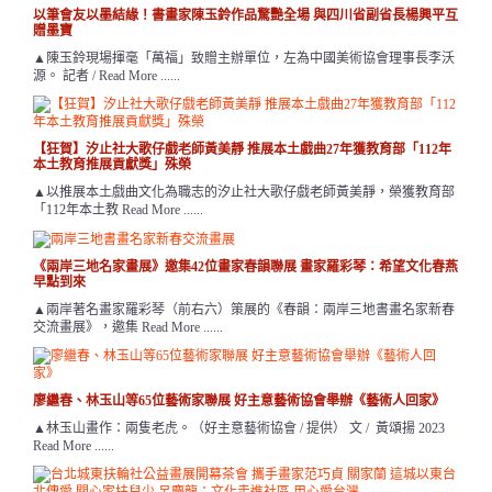
以筆會友以墨結緣！書畫家陳玉鈴作品驚艷全場 與四川省副省長楊興平互
贈墨寶
▲陳玉鈴現場揮毫「萬福」致贈主辦單位，左為中國美術協會理事長李沃
源。 記者 / Read More ......
【狂賀】汐止社大歌仔戲老師黃美靜 推展本土戲曲27年獲教育部「112年
本土教育推展貢獻獎」殊榮
▲以推展本土戲曲文化為職志的汐止社大歌仔戲老師黃美靜，榮獲教育部
「112年本土教 Read More ......
《兩岸三地名家畫展》邀集42位畫家春韻聯展 畫家羅彩琴：希望文化春燕
早點到來
▲兩岸著名畫家羅彩琴（前右六）策展的《春韻：兩岸三地書畫名家新春
交流畫展》，邀集 Read More ......
廖繼春、林玉山等65位藝術家聯展 好主意藝術協會舉辦《藝術人回家》
▲林玉山畫作：兩隻老虎。（好主意藝術協會 / 提供） 文 / 黃頌揚 2023
Read More ......