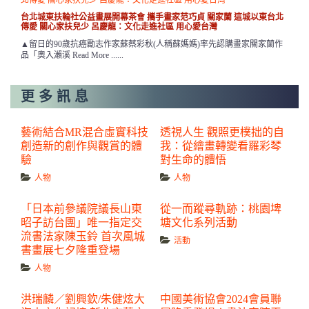
台北城東扶輪社公益畫展開幕茶會 攜手畫家范巧貞 關家蘭 這城以東台北
傳愛 關心家扶兒少 呂慶龍：文化走進社區 用心愛台灣
▲留日的90歲抗癌勵志作家蘇蔡彩秋(人稱蘇媽媽)率先認購畫家關家蘭作
品「奧入瀨溪 Read More ......
更多訊息
藝術結合MR混合虛實科技
透視人生 觀照更樸拙的自
創造新的創作與觀賞的體
我：從繪畫轉變看羅彩琴
驗
對生命的體悟
人物
人物
「日本前參議院議長山東
從一而蹤尋軌跡：桃園埤
昭子訪台團」唯一指定交
塘文化系列活動
流書法家陳玉鈴 首次風城
活動
書畫展七夕隆重登場
人物
洪瑞麟／劉興欽/朱健炫大
中國美術協會2024會員聯