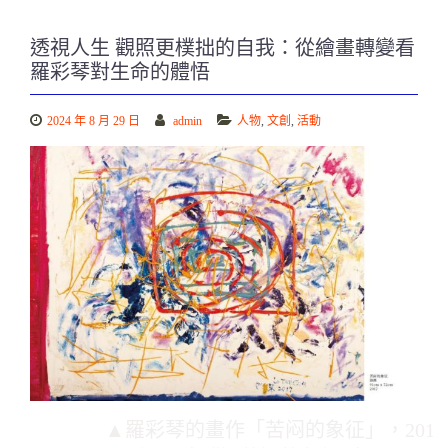
透視人生 觀照更樸拙的自我：從繪畫轉變看
羅彩琴對生命的體悟
2024 年 8 月 29 日
admin
人物
,
文創
,
活動
▲羅彩琴的畫作「苦闷的象征」，201